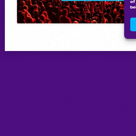
of
be