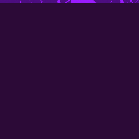
Freshtival
Campin
Tickets 2027
Fresh Village
Ontdek Freshtival
Faciliteiten
Accommodaties
FAQ camping
Created by