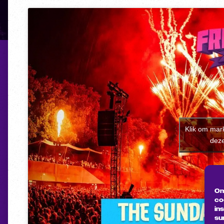
Klik om mar
deze
Om
co
in
su